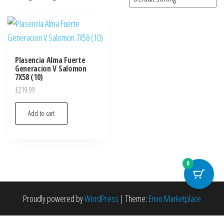
Plasencia Alma Fuerte
Generacion V Salomon
7X58 (10)
£
219.99
Add to cart
0
Proudly powered by
WordPress
|
Theme:
Envo Marketplace